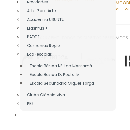
Novidades
MOOD
ACESS
Arte Gera Arte
Academia UBUNTU
Erasmus +
PADDE
© 2026 AEMT. TODOS OS DIREITOS RESERVADOS.
Comenius Regio
Eco-escolas
Escola Básica Nº 1 de Massamá
Escola Básica D. Pedro IV
Escola Secundária Miguel Torga
Clube Ciência Viva
PES
ASS. PAIS/E.E.
APEE EB nº 1 Massamá