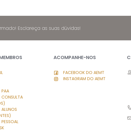
ormado! Esclareça as suas dúvidas!
 MEMBROS
ACOMPANHE-NOS
C
IL
FACEBOOK DO AEMT
INSTAGRAM DO AEMT
 PAA
R CONSULTA
OS)
R ALUNOS
NTES)
 PESSOAL
SK