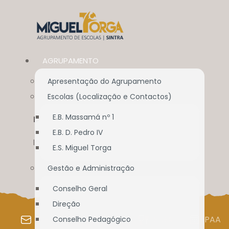
AGRUPAMENTO
Apresentação do Agrupamento
Escolas (Localização e Contactos)
E.B. Massamá nº 1
DOCUMENTAÇÃO
E.B. D. Pedro IV
Início
//
Documentação
E.S. Miguel Torga
Gestão e Administração
Conselho Geral
Direção
WEBMAIL
SIGE
SIGA
PAA
Conselho Pedagógico