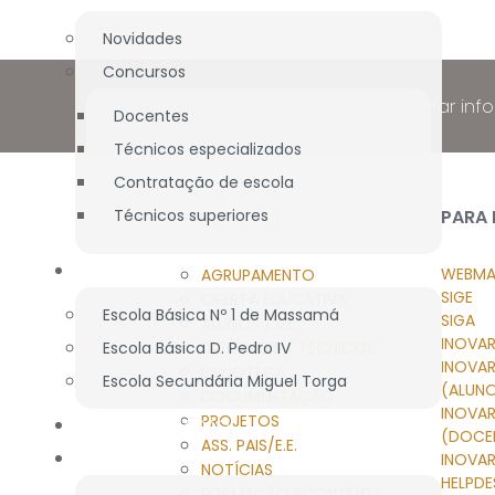
Novidades
Concursos
Nunca deixe de estar inf
Docentes
Técnicos especializados
Contratação de escola
Técnicos superiores
NAVEGAÇÃO
PARA
BIBLIOTECA
WEBMA
AGRUPAMENTO
SIGE
OFERTA EDUCATIVA
Escola Básica Nº 1 de Massamá
SIGA
ALUNOS / E.E.
INOVAR
Escola Básica D. Pedro IV
DOCENTES / TÉCNICOS
INOVA
BIBLIOTECA
Escola Secundária Miguel Torga
(ALUN
DOCUMENTAÇÃO
INOVA
PROJETOS
DOCUMENTAÇÃO
(DOCE
ASS. PAIS/E.E.
PROJETOS
INOVAR
NOTÍCIAS
HELPDE
FORMAÇÃO ECONTENT