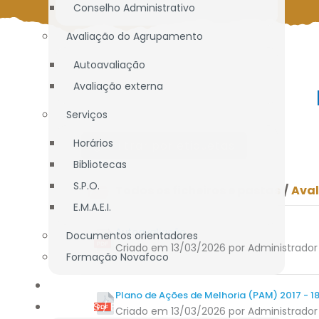
Conselho Administrativo
Avaliação do Agrupamento
Autoavaliação
Avaliação externa
Serviços
Horários
Filtrar por etiquetas
Bibliotecas
S.P.O.
Todos os ficheiros e pastas
/
Ava
E.M.A.E.I.
Autoavaliação
Documentos orientadores
Criado em 13/03/2026
por Administrador
Formação Novafoco
OFERTA EDUCATIVA
Plano de Ações de Melhoria (PAM) 2017 - 1
ALUNOS / E.E.
Criado em 13/03/2026
por Administrador