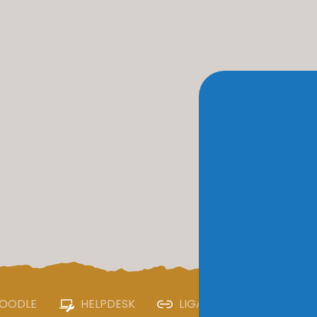
OODLE
HELPDESK
LIGAÇÕES ÚTEIS