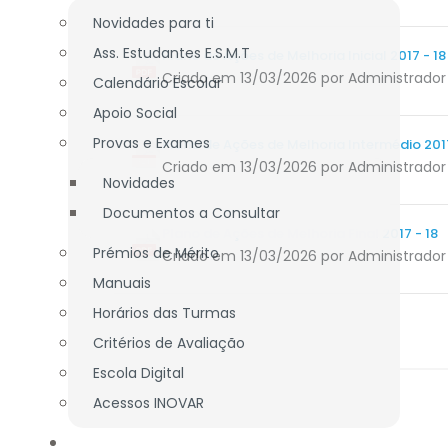
Novidades para ti
Ass. Estudantes E.S.M.T
Plano de Ações de Melhoria Inicial 2017 - 18
Criado em 13/03/2026
por Administrador
Calendário Escolar
Apoio Social
Provas e Exames
Plano de Ações de Melhoria Intermédio 2017
Criado em 13/03/2026
por Administrador
Novidades
Documentos a Consultar
Plano de Ações de Melhoria Final 2017 - 18
Prémios de Mérito
Criado em 13/03/2026
por Administrador
Manuais
Horários das Turmas
Critérios de Avaliação
Escola Digital
Acessos INOVAR
DOCENTES / TÉCNICOS