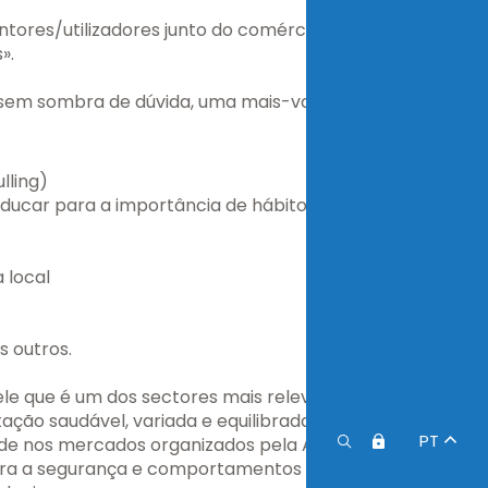
tores/utilizadores junto do comércio de
».
 sem sombra de dúvida, uma mais-valia
lling)
educar para a importância de hábitos de
 local
 outros.
ele que é um dos sectores mais relevantes
ção saudável, variada e equilibrada.
PT
ade nos mercados organizados pela APEE.
para a segurança e comportamentos de