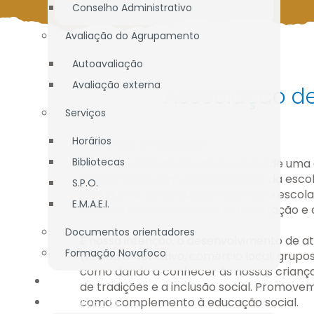
Conselho Administrativo
Avaliação do Agrupamento
Autoavaliação
Avaliação externa
Associação de 
Serviços
Horários
Plano de Atividades
Bibliotecas
O nosso plano de atividades defende uma
colaboração com a coordenação da escol
S.P.O.
da APEE na comunidade e currículo escola
E.M.A.E.I.
ambiente sustentável e a sensibilização e
Documentos orientadores
É nossa intenção, o desenvolvimento de ativ
Formação Novafoco
(tecido associativo, comércio local, gru
como dando a conhecer às nossas criança
OFERTA EDUCATIVA
de tradições e a inclusão social. Promove
ALUNOS / E.E.
como complemento à educação social.