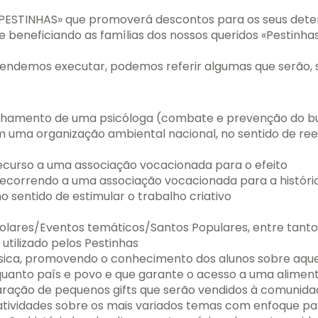
«PESTINHAS» que promoverá descontos para os seus deten
beneficiando as famílias dos nossos queridos «Pestinhas
etendemos executar, podemos referir algumas que serão,
hamento de uma psicóloga (combate e prevenção do bu
m uma organização ambiental nacional, no sentido de re
recurso a uma associação vocacionada para o efeito
recorrendo a uma associação vocacionada para a história
o sentido de estimular o trabalho criativo
lares/Eventos temáticos/Santos Populares, entre tantos
utilizado pelos Pestinhas
física, promovendo o conhecimento dos alunos sobre aqu
uanto país e povo e que garante o acesso a uma alimenta
aração de pequenos gifts que serão vendidos à comunid
atividades sobre os mais variados temas com enfoque 