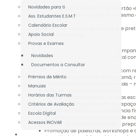
Novidades para ti
É nossa intenção a criação de um cartão 
proximidade, dando a conhecer o mesmo e 
Ass. Estudantes E.S.M.T
Calendário Escolar
Entre as mais variadas atividades que pr
Apoio Social
para os nossos filhos:
Provas e Exames
Aula de defesa pessoal com acompan
Novidades
Acção de sensibilização ambiental co
reciclagem.
Documentos a Consultar
Aula de Suporte Básico de Vida, com 
Prémios de Mérito
Aula sobre a localidade de Massamá, 
Atividadades de trabalhos manuais – n
Manuais
Aulas de Culinária para crianças
Horários das Turmas
Zumba/Jogos de tabuleiro/Festas esco
Reabilitação/requalificação do espaço 
Critérios de Avaliação
Aula de agricultura com experiência 
Escola Digital
e trabalhosos da nossa identidade enq
Acessos INOVAR
Oficinas de trabalhos manuais – prep
Promoção de palestras, workshops e 
DOCENTES / TÉCNICOS