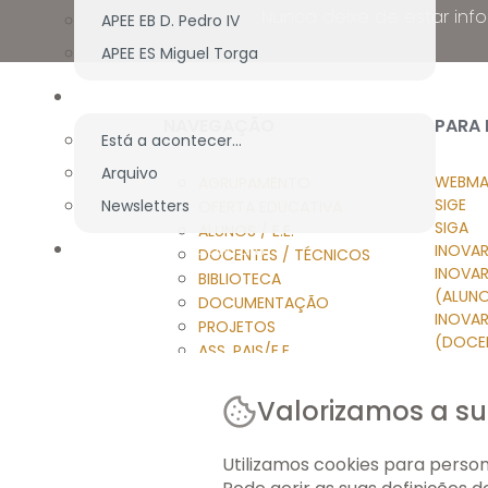
Nunca deixe de estar inf
APEE EB D. Pedro IV
APEE ES Miguel Torga
NOTÍCIAS
NAVEGAÇÃO
PARA
Está a acontecer...
Arquivo
WEBMA
AGRUPAMENTO
SIGE
Newsletters
OFERTA EDUCATIVA
SIGA
ALUNOS / E.E.
FORMAÇÃO ECONTENT
INOVAR
DOCENTES / TÉCNICOS
INOVA
BIBLIOTECA
(ALUN
DOCUMENTAÇÃO
INOVA
PROJETOS
(DOCE
ASS. PAIS/E.E.
INOVAR
NOTÍCIAS
HELPDE
FORMAÇÃO ECONTENT
Valorizamos a su
MOOD
ACESS
Utilizamos cookies para persona