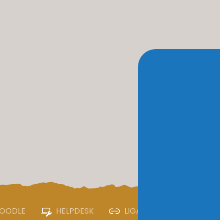
OODLE
HELPDESK
LIGAÇÕES ÚTEIS