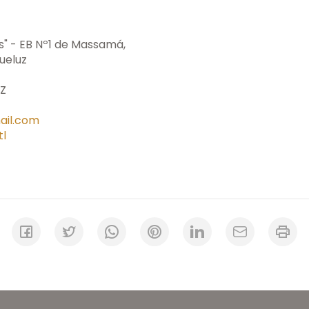
s" - EB Nº1 de Massamá,
ueluz
UZ
ail.com
tl