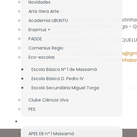
Novidades
Contactos
Arte Gera Arte
CAF/ATL - Associação de Pais "os Pestinha
Academia UBUNTU
Agrupamento de Escolas Miguel Torga - Q
Erasmus +
NIPC - 504206605
PADDE
Rua das Rosas, Massamá, 2745-702 QUEL
tel: 214 379 904, 910304112
Comenius Regio
email:
associacaopais.atl.ospestinhas@gm
Eco-escolas
https://www.facebook.com/ospestinhasa
https://www.cafospestinhas.com
Escola Básica Nº 1 de Massamá
Escola Básica D. Pedro IV
Escola Secundária Miguel Torga
Clube Ciência Viva
PES
ASS. PAIS/E.E.
APEE EB nº 1 Massamá