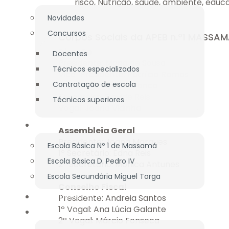
risco, Nutrição, saúde, ambiente, educa
Novidades
Concursos
Corpos Sociais da APEB n.º1 MASSA
Direção
Docentes
Presidente: Maria de Sousa
Técnicos especializados
Vice-Presidente: Patrícia Ramos
Contratação de escola
Secretário: Dulce Franco
Tesoureiro: Davide Reis
Técnicos superiores
Vogal: Joana Vidinha
BIBLIOTECA
Assembleia Geral
Presidente: Joana Marques
Escola Básica Nº 1 de Massamá
1º Secretário: Edna Reis
Escola Básica D. Pedro IV
2º Secretário: Mónica Antunes
Escola Secundária Miguel Torga
Conselho Fiscal
DOCUMENTAÇÃO
Presidente: Andreia Santos
1º Vogal: Ana Lúcia Galante
PROJETOS
2º Vogal: Márcio Fonseca