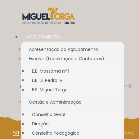
AGRUPAMENTO
Apresentação do Agrupamento
Escolas (Localização e Contactos)
E.B. Massamá nº 1
APEE EB Nº 1 MASSAMÁ
E.B. D. Pedro IV
Início
//
Ass. Pais/E.E.
//
APEE EB nº 1 Massamá
E.S. Miguel Torga
Gestão e Administração
Conselho Geral
Direção
WEBMAIL
SIGE
SIGA
PAA
Conselho Pedagógico