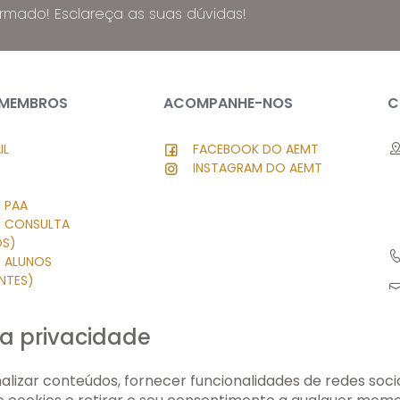
ormado! Esclareça as suas dúvidas!
 MEMBROS
ACOMPANHE-NOS
C
IL
FACEBOOK DO AEMT
INSTAGRAM DO AEMT
 PAA
R CONSULTA
OS)
R ALUNOS
NTES)
 PESSOAL
SK
a privacidade
LE
O PRIVADO
lizar conteúdos, fornecer funcionalidades de redes sociai