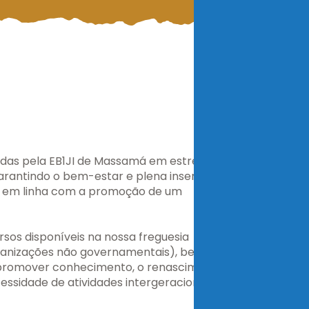
das pela EB1JI de Massamá em estreita
rantindo o bem-estar e plena inserção
ia em linha com a promoção de um
ursos disponíveis na nossa freguesia
organizações não governamentais), bem
e promover conhecimento, o renascimento
essidade de atividades intergeracionais