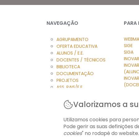
NAVEGAÇÃO
PARA
WEBMA
AGRUPAMENTO
SIGE
OFERTA EDUCATIVA
SIGA
ALUNOS / E.E.
INOVAR
DOCENTES / TÉCNICOS
INOVA
BIBLIOTECA
(ALUN
DOCUMENTAÇÃO
INOVA
PROJETOS
(DOCE
ASS. PAIS/E.E.
INOVAR
NOTÍCIAS
HELPDE
FORMAÇÃO ECONTENT
Valorizamos a su
MOOD
ACESS
Utilizamos cookies para persona
Pode gerir as suas definições 
cookies
" no rodapé do website.