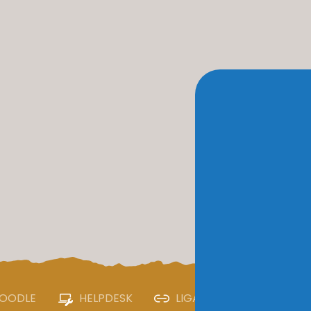
OODLE
HELPDESK
LIGAÇÕES ÚTEIS