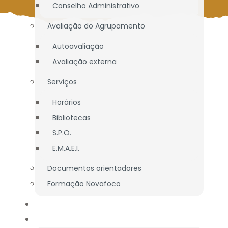
Conselho Administrativo
Avaliação do Agrupamento
Autoavaliação
Avaliação externa
Serviços
Horários
Bibliotecas
S.P.O.
E.M.A.E.I.
Documentos orientadores
Formação Novafoco
OFERTA EDUCATIVA
ALUNOS / E.E.