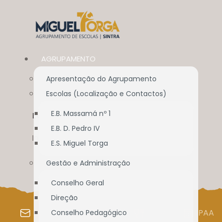
AGRUPAMENTO
Apresentação do Agrupamento
Escolas (Localização e Contactos)
E.B. Massamá nº 1
ECO-ESCOLAS
E.B. D. Pedro IV
Início
//
Projetos
//
Eco-escolas
E.S. Miguel Torga
Gestão e Administração
Conselho Geral
Direção
WEBMAIL
SIGE
SIGA
PAA
Conselho Pedagógico