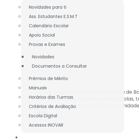
Novidades para ti
Ass. Estudantes E.S.M.T
Calendário Escolar
Apoio Social
Provas e Exames
Novidades
Documentos a Consultar
Prémios de Mérito
Manuais
Somos, orgulhosamente, uma Escola de Ban
Horários das Turmas
mais sustentável. Enquanto Eco-Escolas,
mudança. Convidamos toda a comunidade
Critérios de Avaliação
vivo
.
Escola Digital
Acessos INOVAR
DOCENTES / TÉCNICOS