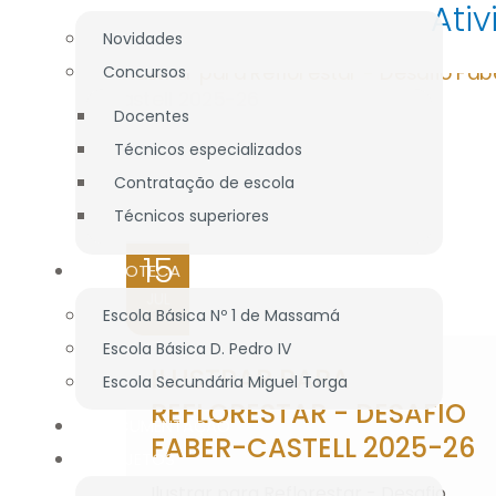
Ati
Novidades
Concursos
Docentes
Técnicos especializados
Contratação de escola
Técnicos superiores
15
BIBLIOTECA
JUL
Escola Básica Nº 1 de Massamá
2026
Escola Básica D. Pedro IV
ILUSTRAR PARA
Escola Secundária Miguel Torga
REFLORESTAR - DESAFIO
DOCUMENTAÇÃO
FABER-CASTELL 2025-26
PROJETOS
Ilustrar para Reflorestar - Desafio