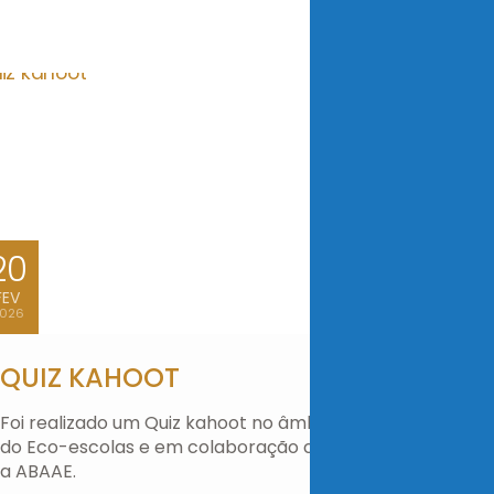
20
FEV
026
QUIZ KAHOOT
Foi realizado um Quiz kahoot no âmbito
do Eco-escolas e em colaboração com
a ABAAE.