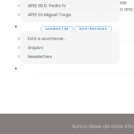
Agrupamento promove campanhas
APEE EB D. Pedro IV
ambientais e solidárias ao longo do ano
APEE ES Miguel Torga
letivo
NOTÍCIAS
ALUNOS / EE
ECO-ESCOLAS
PROJETOS
Está a acontecer...
Arquivo
Newsletters
FORMAÇÃO ECONTENT
Nunca deixe de estar inf