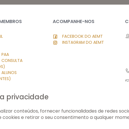
 MEMBROS
ACOMPANHE-NOS
C
IL
FACEBOOK DO AEMT
INSTAGRAM DO AEMT
 PAA
R CONSULTA
OS)
R ALUNOS
NTES)
 PESSOAL
SK
a privacidade
LE
O PRIVADO
lizar conteúdos, fornecer funcionalidades de redes sociai
de cookies e retirar o seu consentimento a qualquer mom