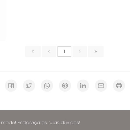
1
ormado! Esclareça as suas dúvidas!