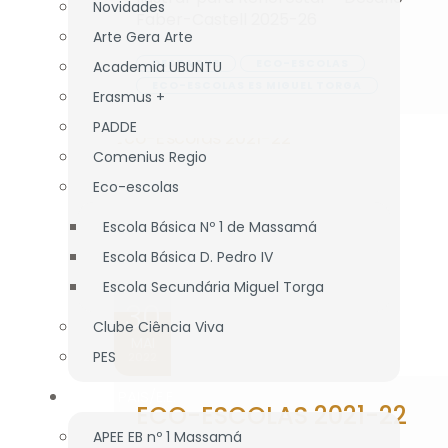
Novidades
Faber-Castell 2025-26
Arte Gera Arte
DESTAQUE
ECO-ESCOLAS
Academia UBUNTU
ECO-ESCOLAS ES MIGUEL TORGA
Erasmus +
PADDE
Comenius Regio
Eco-escolas
Escola Básica Nº 1 de Massamá
Escola Básica D. Pedro IV
Escola Secundária Miguel Torga
30
Clube Ciência Viva
MAI
PES
2022
ASS. PAIS/E.E.
ECO-ESCOLAS 2021-22
APEE EB nº 1 Massamá