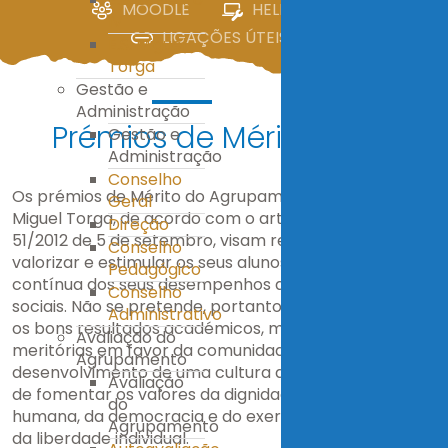
MOODLE
HELPDESK
IV
LIGAÇÕES ÚTEIS
E.S. Miguel
Torga
Gestão e
Administração
Prémios de Mérito
Gestão e
Administração
Conselho
Os prémios de Mérito do Agrupamento de Escolas
Geral
Miguel Torga, de acordo com o artigo 9 da Lei no
Direção
51/2012 de 5 de setembro, visam reconhecer,
Conselho
valorizar e estimular os seus alunos para a melhoria
Pedagógico
contínua dos seus desempenhos académicos e
Conselho
sociais. Não se pretende, portanto, apenas premiar
Administrativo
os bons resultados académicos, mas também ações
Avaliação do
meritórias em favor da comunidade, estimulando o
Agrupamento
desenvolvimento de uma cultura de cidadania capaz
Avaliação
de fomentar os valores da dignidade da pessoa
do
humana, da democracia e do exercício responsável
Agrupamento
da liberdade individual.