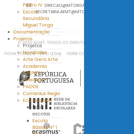
Pedro IV
DIRECAO@MTORGA.EDU.PT
Escola
SECRETARIA.AEMT@MTORGA.EDU.PT
Secundária
Miguel Torga
Documentação
Projetos
© 2026 AEMT. TODOS OS DIREITOS RESERVADOS.
Projetos
Novidades
FICHA TÉCNICA
INFO LEGAL
GERIR COOKIES
MAPA DO SITE
Arte Gera Arte
Academia
UBUNTU
Erasmus +
PADDE
Comenius Regio
Eco-escolas
Eco-
escolas
Escola
Básica Nº 1
de