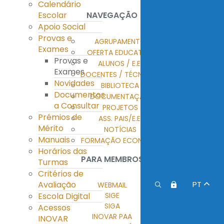
Calendário
Escolar
NAVEGAÇÃO
Apoio Social
Provas e
AGRUPAMENTO
Exames
OFERTA EDUCATIVA
Provas e
ALUNOS / E.E.
Exames
DOCENTES / TÉCNICOS
Novidades
BIBLIOTECA
Documentos
DOCUMENTAÇÃO
a Consultar
PROJETOS
Prémios de
ASS. PAIS/E.E.
Mérito
NOTÍCIAS
Manuais
FORMAÇÃO ECONTENT
Horários das
PARA MEMBROS
Turmas
Critérios de
Avaliação
PT
WEBMAIL
Escola Digital
SIGE
SIGA
Acessos
INOVAR PAA
INOVAR