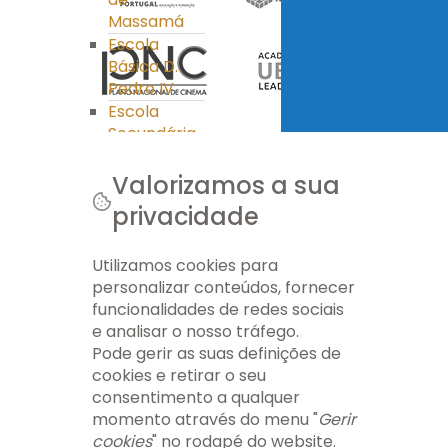
Massamá
Escola
Básica D.
Pedro IV
Escola
Secundária
Miguel
Torga
Valorizamos a sua
Clube Ciência
privacidade
Viva
PES
Utilizamos cookies para
Ass. Pais/E.E.
personalizar conteúdos, fornecer
Ass. Pais/E.E.
funcionalidades de redes sociais
APEE EB nº 1
e analisar o nosso tráfego.
Massamá
Pode gerir as suas definições de
APEE EB D.
cookies e retirar o seu
Pedro IV
consentimento a qualquer
APEE ES Miguel
momento através do menu "
Gerir
Torga
cookies
" no rodapé do website.