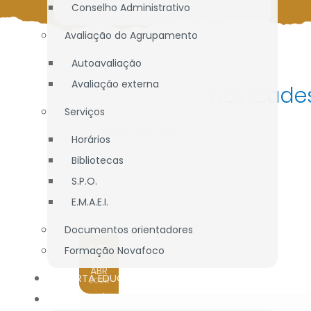
Conselho Administrativo
Avaliação do Agrupamento
Autoavaliação
Avaliação externa
Novidades
Serviços
Horários
Bibliotecas
S.P.O.
E.M.A.E.I.
Documentos orientadores
15
Formação Novafoco
ABR
OFERTA EDUCATIVA
2026
ALUNOS / E.E.