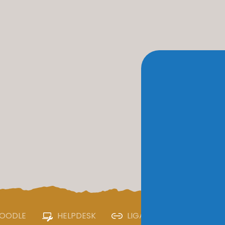
OODLE
HELPDESK
LIGAÇÕES ÚTEIS