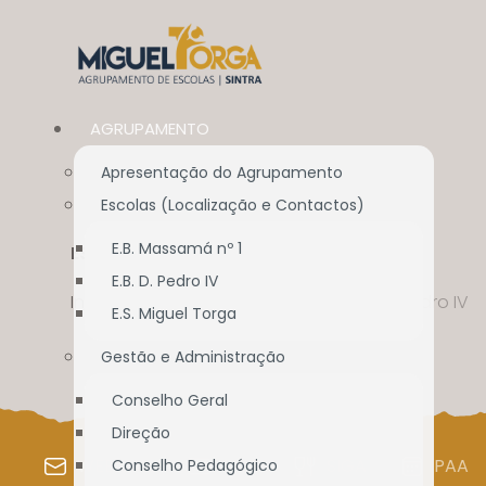
AGRUPAMENTO
Apresentação do Agrupamento
Escolas (Localização e Contactos)
E.B. Massamá nº 1
ESCOLA BÁSICA D. PEDRO IV
E.B. D. Pedro IV
Início
//
Biblioteca
//
Escola Básica D. Pedro IV
E.S. Miguel Torga
Gestão e Administração
Conselho Geral
Direção
WEBMAIL
SIGE
SIGA
PAA
Conselho Pedagógico