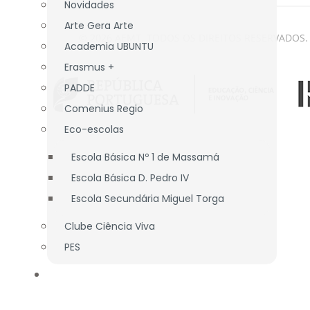
Novidades
Arte Gera Arte
© 2026 AEMT. TODOS OS DIREITOS RESERVADOS.
Academia UBUNTU
Erasmus +
PADDE
Comenius Regio
Eco-escolas
Escola Básica Nº 1 de Massamá
Escola Básica D. Pedro IV
Escola Secundária Miguel Torga
Clube Ciência Viva
PES
ASS. PAIS/E.E.
APEE EB nº 1 Massamá