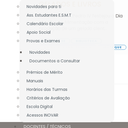
GELADOS E LIVROS
Novidades para ti
Ass. Estudantes E.S.M.T
A biblioteca D. Pedro IV festejou o Dia
Mundial da Alimentação com a
Calendário Escolar
produção de um gelado cient...
Apoio Social
Provas e Exames
ALUNOS / EE
BIBLIOTECA
BIBLIOTECA EB D. PEDRO IV
DESTAQUE
Novidades
Documentos a Consultar
Prémios de Mérito
Manuais
Horários das Turmas
Critérios de Avaliação
Escola Digital
Acessos INOVAR
DOCENTES / TÉCNICOS