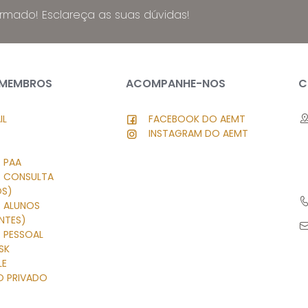
ormado! Esclareça as suas dúvidas!
 MEMBROS
ACOMPANHE-NOS
C
IL
FACEBOOK DO AEMT
INSTAGRAM DO AEMT
 PAA
R CONSULTA
OS)
R ALUNOS
NTES)
 PESSOAL
SK
LE
O PRIVADO