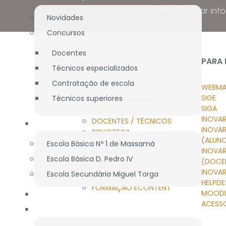
Nunca deixe de estar inf
Novidades
Concursos
Docentes
NAVEGAÇÃO
PARA
Técnicos especializados
Contratação de escola
WEBMA
AGRUPAMENTO
SIGE
Técnicos superiores
OFERTA EDUCATIVA
SIGA
ALUNOS / E.E.
INOVAR
DOCENTES / TÉCNICOS
BIBLIOTECA
INOVA
BIBLIOTECA
(ALUN
DOCUMENTAÇÃO
Escola Básica Nº 1 de Massamá
INOVA
PROJETOS
Escola Básica D. Pedro IV
(DOCE
ASS. PAIS/E.E.
INOVAR
Escola Secundária Miguel Torga
NOTÍCIAS
HELPDE
FORMAÇÃO ECONTENT
MOOD
DOCUMENTAÇÃO
ACESS
PROJETOS