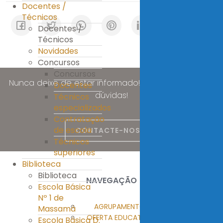
Docentes /
Técnicos
Docentes /
Técnicos
Novidades
Concursos
Concursos
Nunca deixe de estar informado! Esclareça as suas
Docentes
dúvidas!
Técnicos
especializados
Contratação
de escola
CONTACTE-NOS
Técnicos
superiores
Biblioteca
Biblioteca
NAVEGAÇÃO
Escola Básica
Nº 1 de
AGRUPAMENTO
Massamá
OFERTA EDUCATIVA
Escola Básica D.