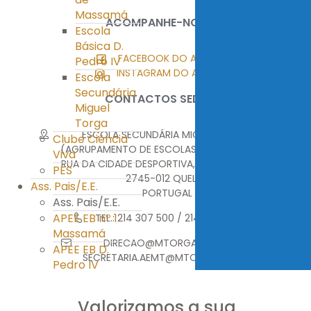
Massamá
ACOMPANHE-NOS
Escola
Básica D.
FACEBOOK DO AEMT
Pedro IV
INSTAGRAM DO AEMT
Escola
Secundária
CONTACTOS SEDE
Miguel
Torga
ESCOLA SECUNDÁRIA MIGUEL TORGA
Clube Ciência
(AGRUPAMENTO DE ESCOLAS MIGUEL TORGA)
Viva
RUA DA CIDADE DESPORTIVA, MONTE ABRAÃO
PES
2745-012 QUELUZ
Ass. Pais/E.E.
PORTUGAL
Ass. Pais/E.E.
APEE EB nº 1
TEL.: 214 307 500 / 214 376 314
Massamá
DIRECAO@MTORGA.EDU.PT
APEE EB D.
SECRETARIA.AEMT@MTORGA.EDU.PT
Pedro IV
APEE ES Miguel
Torga
Valorizamos a sua