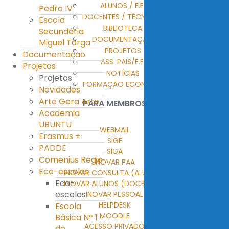
ALUNOS / E.E.
Pedro IV
DOCENTES / TÉCNICOS
Escola
BIBLIOTECA
Secundária
DOCUMENTAÇÃO
Miguel Torga
PROJETOS
Documentação
ASS. PAIS/E.E.
Projetos
NOTÍCIAS
Projetos
FORMAÇÃO ECONTENT
Novidades
Arte Gera Arte
PARA MEMBROS
Academia
UBUNTU
WEBMAIL
Erasmus +
SIGE
PADDE
SIGA
Comenius Regio
INOVAR PAA
Eco-escolas
INOVAR CONSULTA (ALUNOS)
Eco-
INOVAR ALUNOS (DOCENTES)
escolas
INOVAR PESSOAL
HELPDESK
Escola
MOODLE
Básica Nº 1
ACESSO PRIVADO
de