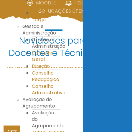
MOODLE
HELPDESK
IV
LIGAÇÕES ÚTEIS
E.S. Miguel
Torga
Gestão e
Administração
Novidades para
Gestão e
Administração
Docentes e Técnicos
Conselho
Geral
Direção
Conselho
Pedagógico
Conselho
Administrativo
Avaliação do
Agrupamento
Avaliação
do
Agrupamento