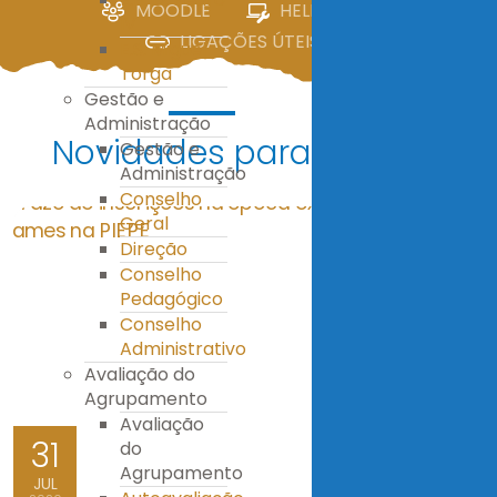
MOODLE
HELPDESK
IV
LIGAÇÕES ÚTEIS
E.S. Miguel
Torga
Gestão e
Administração
Novidades para ti!
Gestão e
Administração
Conselho
Geral
Direção
Conselho
Pedagógico
Conselho
Administrativo
Avaliação do
Agrupamento
Avaliação
31
do
Agrupamento
JUL