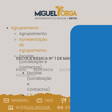
Agrupamento
Agrupamento
Apresentação
do
Agrupamento
Escolas
ESCOLA BÁSICA Nº 1 DE MASSAMÁ
(Localização e
Contactos)
Início
//
Biblioteca
//
Escola Básica Nº 1 de
Escolas
Massamá
(Localização
e
Contactos)
E.B.
WEBMAIL
SIGE
SIGA
PAA
Massamá
nº 1
ACESSOS INOVAR
ESCOLA DIGITAL
E.B. D. Pedro