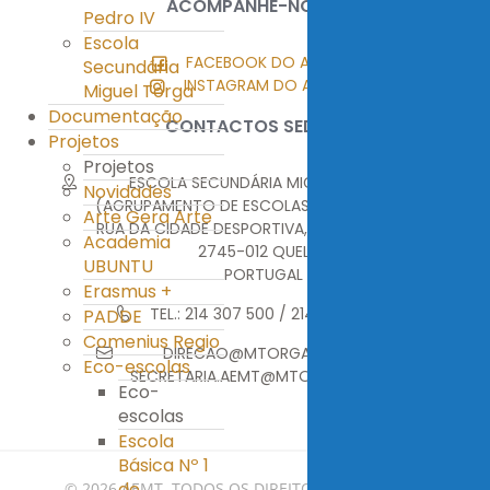
ACOMPANHE-NOS
Pedro IV
Escola
FACEBOOK DO AEMT
Secundária
INSTAGRAM DO AEMT
Miguel Torga
Documentação
CONTACTOS SEDE
Projetos
Projetos
ESCOLA SECUNDÁRIA MIGUEL TORGA
Novidades
(AGRUPAMENTO DE ESCOLAS MIGUEL TORGA)
Arte Gera Arte
RUA DA CIDADE DESPORTIVA, MONTE ABRAÃO
Academia
2745-012 QUELUZ
UBUNTU
PORTUGAL
Erasmus +
TEL.: 214 307 500 / 214 376 314
PADDE
Comenius Regio
DIRECAO@MTORGA.EDU.PT
Eco-escolas
SECRETARIA.AEMT@MTORGA.EDU.PT
Eco-
escolas
Escola
Básica Nº 1
de
© 2026 AEMT. TODOS OS DIREITOS RESERVADOS.