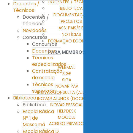
DOCENTES / TÉCNICOS
Docentes /
BIBLIOTECA
Técnicos
DOCUMENTAÇÃO
Docentes /
PROJETOS
Técnicos
ASS. PAIS/E.E.
Novidades
NOTÍCIAS
Concursos
FORMAÇÃO ECONTENT
Concursos
Docentes
PARA MEMBROS
Técnicos
especializados
WEBMAIL
Contratação
SIGE
de escola
SIGA
Técnicos
INOVAR PAA
superiores
INOVAR CONSULTA (ALUNOS)
Biblioteca
INOVAR ALUNOS (DOCENTES)
Biblioteca
INOVAR PESSOAL
HELPDESK
Escola Básica
MOODLE
Nº 1 de
ACESSO PRIVADO
Massamá
Escola Básica D.