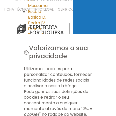
Massamá
FICHA TÉCNICA
INFO LEGAL
GERIR COOKIES
MAPA DO SITE
Escola
Básica D.
Pedro IV
Escola
Secundária
Miguel
Torga
Valorizamos a sua
Clube Ciência
privacidade
Viva
PES
Utilizamos cookies para
Ass. Pais/E.E.
personalizar conteúdos, fornecer
Ass. Pais/E.E.
funcionalidades de redes sociais
APEE EB nº 1
e analisar o nosso tráfego.
Massamá
Pode gerir as suas definições de
APEE EB D.
cookies e retirar o seu
Pedro IV
consentimento a qualquer
APEE ES Miguel
momento através do menu "
Gerir
Torga
cookies
" no rodapé do website.