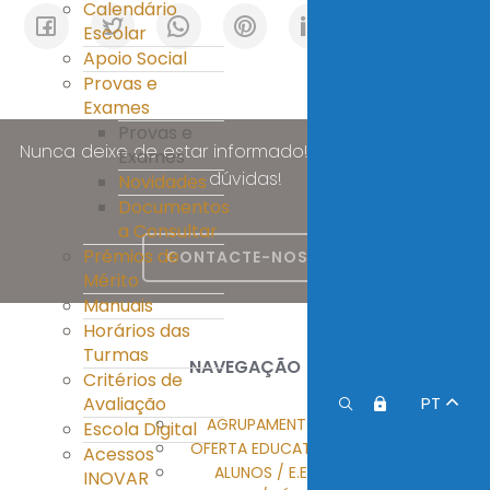
Calendário
Escolar
Apoio Social
Provas e
Exames
Provas e
Nunca deixe de estar informado! Esclareça as suas
Exames
dúvidas!
Novidades
Documentos
a Consultar
Prémios de
CONTACTE-NOS
Mérito
Manuais
Horários das
Turmas
NAVEGAÇÃO
Critérios de
Avaliação
PT
AGRUPAMENTO
Escola Digital
OFERTA EDUCATIVA
Acessos
ALUNOS / E.E.
INOVAR