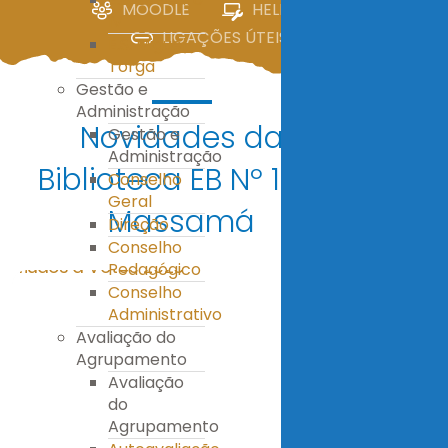
MOODLE
HELPDESK
IV
LIGAÇÕES ÚTEIS
E.S. Miguel
Torga
Gestão e
Administração
Novidades da
Gestão e
Administração
Biblioteca EB Nº 1 de
Conselho
Geral
Massamá
Direção
Conselho
Pedagógico
Conselho
Administrativo
Avaliação do
Agrupamento
Avaliação
do
Agrupamento