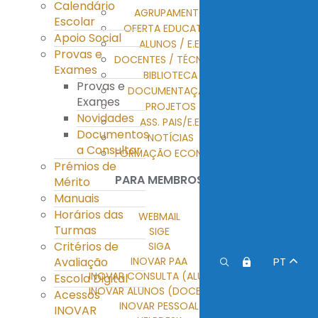
Calendário
AGRUPAMENTO
Escolar
OFERTA EDUCATIVA
Apoio Social
ALUNOS / E.E.
Provas e
DOCENTES / TÉCNICOS
Exames
BIBLIOTECA
Provas e
DOCUMENTAÇÃO
Exames
PROJETOS
Novidades
ASS. PAIS/E.E.
Documentos
NOTÍCIAS
a Consultar
FORMAÇÃO ECONTENT
Prémios de
PARA MEMBROS
Mérito
Manuais
Horários das
WEBMAIL
Turmas
SIGE
Critérios de
SIGA
Avaliação
INOVAR PAA
PT
INOVAR CONSULTA (ALUNOS)
Escola Digital
INOVAR ALUNOS (DOCENTES)
Acessos
INOVAR PESSOAL
INOVAR