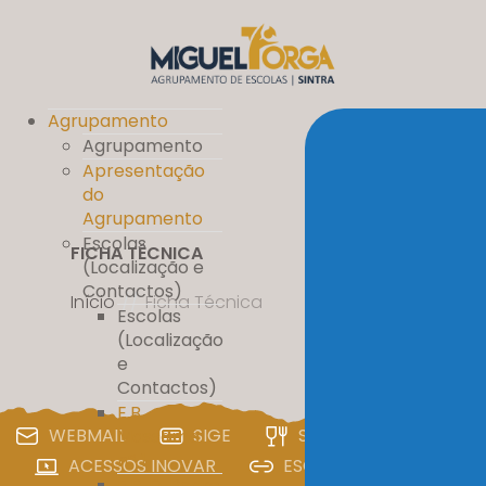
Agrupamento
Agrupamento
Apresentação
do
Agrupamento
Escolas
FICHA TÉCNICA
(Localização e
Contactos)
Início
//
Ficha Técnica
Escolas
(Localização
e
Contactos)
E.B.
WEBMAIL
SIGE
SIGA
PAA
Massamá
nº 1
ACESSOS INOVAR
ESCOLA DIGITAL
E.B. D. Pedro