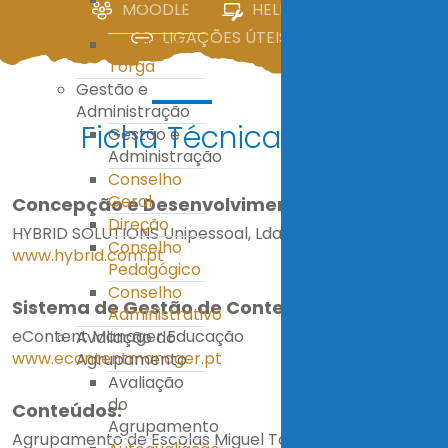
MOODLE
HELPDESK
IV
LIGAÇÕES ÚTEIS
E.S. Miguel
Torga
Gestão e
Administração
Ficha Técnica
Gestão e
Administração
Conselho
Geral
Concepção e Desenvolvimento:
Direção
HYBRID SOLUTIONS Unipessoal, Lda.
Conselho
www.hybrid.com.pt
Pedagógico
Conselho
Sistema de Gestão de Conteúdos:
Administrativo
eContent Manager Educação
Avaliação do
www.econtentmanager.pt
Agrupamento
Avaliação
do
Conteúdos:
Agrupamento
Agrupamento de Escolas Miguel Torga