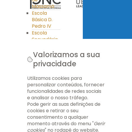
Massamá
Escola
Básica D.
Pedro IV
Escola
Secundária
Miguel
Torga
Valorizamos a sua
Clube Ciência
privacidade
Viva
PES
Utilizamos cookies para
Ass. Pais/E.E.
personalizar conteúdos, fornecer
Ass. Pais/E.E.
funcionalidades de redes sociais
APEE EB nº 1
e analisar o nosso tráfego.
Massamá
Pode gerir as suas definições de
APEE EB D.
cookies e retirar o seu
Pedro IV
consentimento a qualquer
APEE ES Miguel
momento através do menu "
Gerir
Torga
cookies
" no rodapé do website.