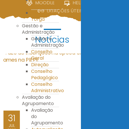
MOODLE
HELPDESK
IV
LIGAÇÕES ÚTEIS
E.S. Miguel
Torga
Gestão e
Administração
Notícias
Gestão e
Administração
Conselho
Geral
Direção
Conselho
Pedagógico
Conselho
Administrativo
Avaliação do
Agrupamento
Avaliação
31
do
Agrupamento
JUL