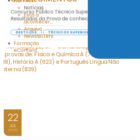
Notícias
Notícias
Concurso Público Técnico Superior - Psicólogo:
Está a
Resultados da Prova de conhecimentos
acontecer...
Arquivo
DESTAQUE
TÉCNICOS SUPERIORES
Newsletters
Formação
eContent
22
JUL
2026