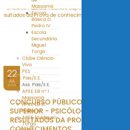
Massamá
Escola
Básica D.
Pedro IV
Escola
Secundária
Miguel
Torga
Clube Ciência
Viva
22
PES
Ass. Pais/E.E.
JUL
Ass. Pais/E.E.
2026
APEE EB nº 1
Massamá
CONCURSO PÚBLICO TÉCNICO
APEE EB D.
SUPERIOR - PSICÓLOGO:
Pedro IV
APEE ES Miguel
RESULTADOS DA PROVA DE
Torga
CONHECIMENTOS