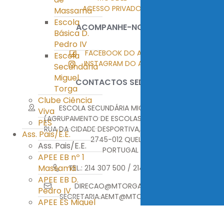
ACESSO PRIVADO
Massamá
Escola
ACOMPANHE-NOS
Básica D.
Pedro IV
FACEBOOK DO AEMT
Escola
INSTAGRAM DO AEMT
Secundária
Miguel
CONTACTOS SEDE
Torga
Clube Ciência
ESCOLA SECUNDÁRIA MIGUEL TORGA
Viva
(AGRUPAMENTO DE ESCOLAS MIGUEL TORGA)
PES
RUA DA CIDADE DESPORTIVA, MONTE ABRAÃO
Ass. Pais/E.E.
2745-012 QUELUZ
Ass. Pais/E.E.
PORTUGAL
APEE EB nº 1
Massamá
TEL.: 214 307 500 / 214 376 314
APEE EB D.
DIRECAO@MTORGA.EDU.PT
Pedro IV
SECRETARIA.AEMT@MTORGA.EDU.PT
APEE ES Miguel
Torga