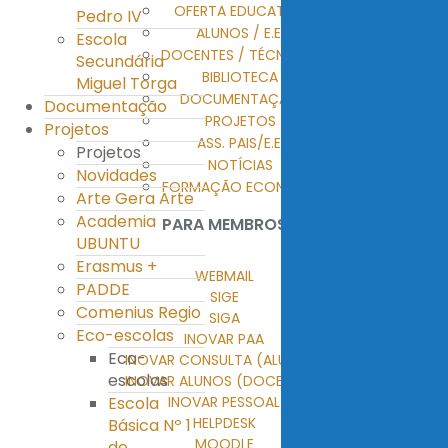
OFERTA EDUCATIVA
Pedro IV
ALUNOS / E.E.
Escola
DOCENTES / TÉCNICOS
Secundária
BIBLIOTECA
Miguel Torga
DOCUMENTAÇÃO
Documentação
PROJETOS
Projetos
ASS. PAIS/E.E.
Projetos
NOTÍCIAS
Novidades
FORMAÇÃO ECONTENT
Arte Gera Arte
Academia
PARA MEMBROS
UBUNTU
Erasmus +
WEBMAIL
PADDE
SIGE
Comenius Regio
SIGA
Eco-escolas
INOVAR PAA
Eco-
INOVAR CONSULTA (ALUNOS)
escolas
INOVAR ALUNOS (DOCENTES)
Escola
INOVAR PESSOAL
HELPDESK
Básica Nº 1
MOODLE
de