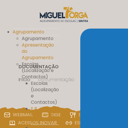
Agrupamento
Agrupamento
Apresentação
do
Agrupamento
Escolas
DOCUMENTAÇÃO
(Localização e
Contactos)
Início
//
Documentação
Escolas
(Localização
e
Contactos)
E.B.
WEBMAIL
SIGE
SIGA
PAA
Massamá
nº 1
ACESSOS INOVAR
ESCOLA DIGITAL
E.B. D. Pedro