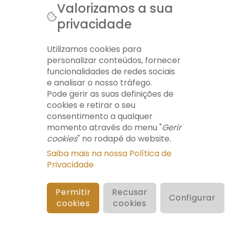
Notícias
Valorizamos a sua
Notícias
privacidade
Está a
© 2026 AEMT. TODOS OS DIREITOS RESERVADOS.
acontecer...
FICHA TÉCNICA
INFO LEGAL
GERIR COOKIES
MAPA DO SITE
Arquivo
Utilizamos cookies para
Newsletters
personalizar conteúdos, fornecer
Formação
funcionalidades de redes sociais
eContent
e analisar o nosso tráfego.
Pode gerir as suas definições de
cookies e retirar o seu
consentimento a qualquer
momento através do menu "
Gerir
cookies
" no rodapé do website.
Saiba mais na nossa Política de
Privacidade
Permitir
Recusar
Configurar
cookies
cookies