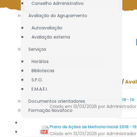
Conselho Administrativo
Avaliação do Agrupamento
Autoavaliação
Avaliação externa
Serviços
Horários
Filtrar por etiquetas
Bibliotecas
S.P.O.
Todos os ficheiros e pastas
/
Ava
E.M.A.E.I.
Plano de Ações de Melhoria Final 2018 - 19
Documentos orientadores
Criado em 13/03/2026
por Administrador
Formação Novafoco
OFERTA EDUCATIVA
Plano de Ações de Melhoria Inicial 2018 - 19
ALUNOS / E.E.
Criado em 13/03/2026
por Administrador