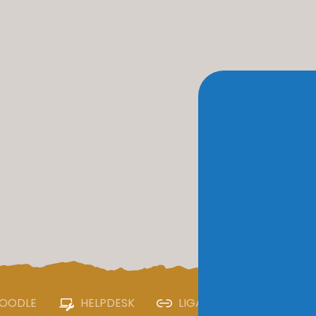
OODLE
HELPDESK
LIGAÇÕES ÚTEIS