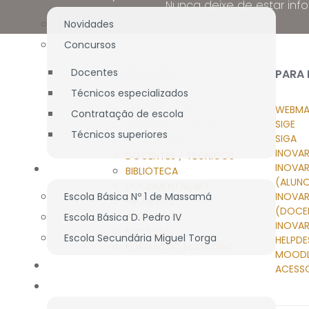
Nunca deixe de estar inf
Novidades
Concursos
Docentes
NAVEGAÇÃO
PARA
Técnicos especializados
WEBMA
AGRUPAMENTO
Contratação de escola
SIGE
OFERTA EDUCATIVA
Técnicos superiores
SIGA
ALUNOS / E.E.
INOVAR
DOCENTES / TÉCNICOS
INOVA
BIBLIOTECA
BIBLIOTECA
(ALUN
DOCUMENTAÇÃO
Escola Básica Nº 1 de Massamá
INOVA
PROJETOS
(DOCE
ASS. PAIS/E.E.
Escola Básica D. Pedro IV
INOVAR
NOTÍCIAS
Escola Secundária Miguel Torga
HELPDE
FORMAÇÃO ECONTENT
MOOD
DOCUMENTAÇÃO
ACESS
PROJETOS