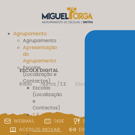
Agrupamento
Agrupamento
Apresentação
do
Agrupamento
Escolas
ESCOLA DIGITAL
(Localização e
Contactos)
Início
//
Alunos / E.E.
//
Escola Digital
Escolas
(Localização
e
Contactos)
E.B.
WEBMAIL
SIGE
SIGA
PAA
Massamá
nº 1
ACESSOS INOVAR
ESCOLA DIGITAL
E.B. D. Pedro