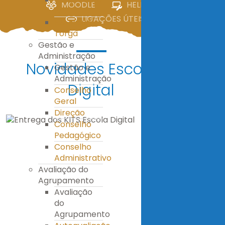
MOODLE
HELPDESK
IV
LIGAÇÕES ÚTEIS
E.S. Miguel
Torga
Gestão e
Administração
Novidades Escola
Gestão e
Administração
Digital
Conselho
Geral
Direção
Conselho
Pedagógico
Conselho
Administrativo
Avaliação do
Agrupamento
Avaliação
do
Agrupamento