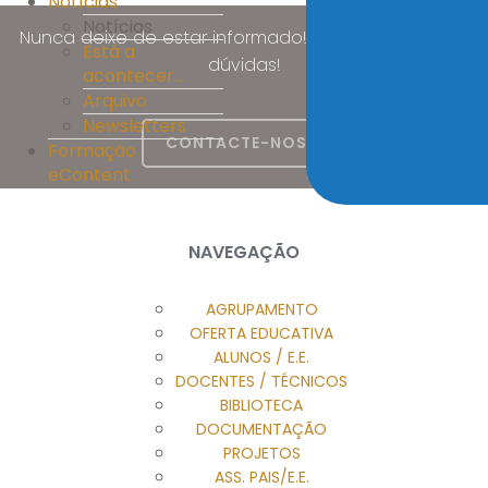
Notícias
Notícias
Nunca deixe de estar informado! Esclareça as suas
Está a
dúvidas!
acontecer...
Arquivo
Newsletters
CONTACTE-NOS
Formação
eContent
NAVEGAÇÃO
AGRUPAMENTO
OFERTA EDUCATIVA
ALUNOS / E.E.
DOCENTES / TÉCNICOS
BIBLIOTECA
DOCUMENTAÇÃO
PROJETOS
ASS. PAIS/E.E.