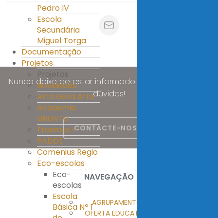
Pedro IV
Escola
Secundária
Miguel Torga
Documentação
Projetos
Projetos
Nunca deixe de estar informado! Esclareça as suas
Novidades
dúvidas!
Arte Gera Arte
Academia
UBUNTU
CONTACTE-NOS
Erasmus +
PADDE
Comenius Regio
Eco-escolas
Eco-
NAVEGAÇÃO
escolas
Escola
AGRUPAMENTO
Básica Nº 1
OFERTA EDUCATIVA
de