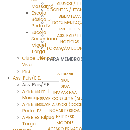
ALUNOS / E.E.
Massamá
DOCENTES / TÉCNICOS
Escola
BIBLIOTECA
Básica D.
DOCUMENTAÇÃO
Pedro IV
PROJETOS
Escola
ASS. PAIS/E.E.
Secundária
NOTÍCIAS
Miguel
FORMAÇÃO ECONTENT
Torga
Clube Ciência
PARA MEMBROS
Viva
PES
WEBMAIL
Ass. Pais/E.E.
SIGE
Ass. Pais/E.E.
SIGA
APEE EB nº 1
INOVAR PAA
Massamá
INOVAR CONSULTA (ALUNOS)
APEE EB D.
INOVAR ALUNOS (DOCENTES)
Pedro IV
INOVAR PESSOAL
HELPDESK
APEE ES Miguel
MOODLE
Torga
ACESSO PRIVADO