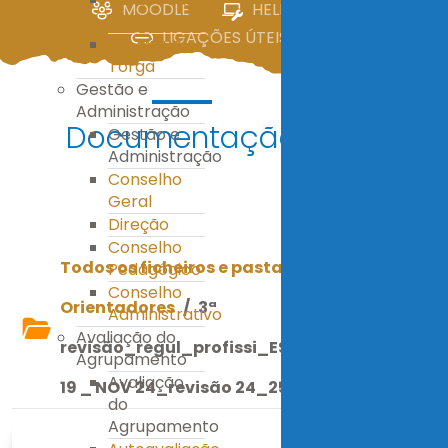
MOODLE
HELPDESK
IV
LIGAÇÕES ÚTEIS
E.S. Miguel
Torga
Gestão e
Administração
Documentação
Gestão e
Administração
Conselho
Geral
Descarregar
Direção
Conselho
Todos os ficheiros e pastas
/
Documentos
Pedagógico
Conselho
Orientadores
/
3ª
Administrativo
Avaliação do
revisão_regul_profissi_ESMT_2ª revisão_
Agrupamento
Avaliação
19 _ NOV 24_revisão 24_25.pdf
do
Agrupamento