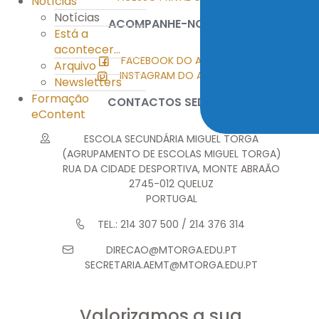
Notícias
Notícias
ACOMPANHE-NOS
Está a
acontecer...
FACEBOOK DO AEMT
Arquivo
INSTAGRAM DO AEMT
Newsletters
Formação
CONTACTOS SEDE
eContent
ESCOLA SECUNDÁRIA MIGUEL TORGA
(AGRUPAMENTO DE ESCOLAS MIGUEL TORGA)
RUA DA CIDADE DESPORTIVA, MONTE ABRAÃO
2745-012 QUELUZ
PORTUGAL
TEL.: 214 307 500 / 214 376 314
DIRECAO@MTORGA.EDU.PT
SECRETARIA.AEMT@MTORGA.EDU.PT
Valorizamos a sua