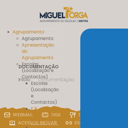
Agrupamento
Agrupamento
Apresentação
do
Agrupamento
Escolas
DOCUMENTAÇÃO
(Localização e
Contactos)
Início
//
Documentação
Escolas
(Localização
e
Contactos)
E.B.
WEBMAIL
SIGE
SIGA
PAA
Massamá
nº 1
ACESSOS INOVAR
ESCOLA DIGITAL
E.B. D. Pedro