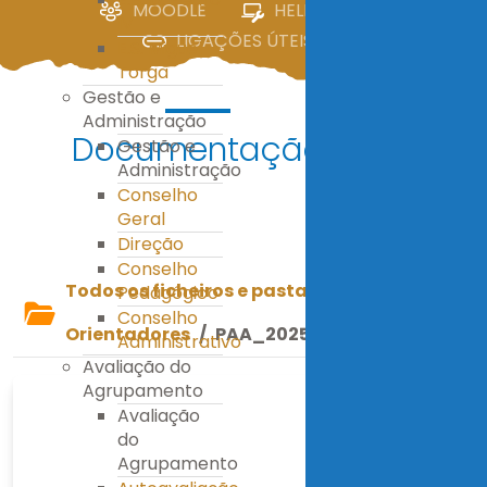
MOODLE
HELPDESK
IV
LIGAÇÕES ÚTEIS
E.S. Miguel
Torga
Gestão e
Administração
Documentação
Gestão e
Administração
Conselho
Geral
Descarregar
Direção
Conselho
Todos os ficheiros e pastas
/
Documentos
Pedagógico
Conselho
Orientadores
/
PAA_2025_2026_Final.pdf
Administrativo
Avaliação do
Agrupamento
Avaliação
do
Agrupamento