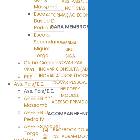
ASS. PAIS/E.E.
Massamá
NOTÍCIAS
Escola
FORMAÇÃO ECONTENT
Básica D.
PARA MEMBROS
Pedro IV
Escola
Secundária
WEBMAIL
Miguel
SIGE
Torga
SIGA
Clube Ciência
INOVAR PAA
Viva
INOVAR CONSULTA (ALUNOS)
INOVAR ALUNOS (DOCENTES)
PES
INOVAR PESSOAL
Ass. Pais/E.E.
HELPDESK
Ass. Pais/E.E.
MOODLE
APEE EB nº 1
ACESSO PRIVADO
Massamá
APEE EB D.
ACOMPANHE-NOS
Pedro IV
APEE ES Miguel
FACEBOOK DO AEMT
Torga
INSTAGRAM DO AEMT