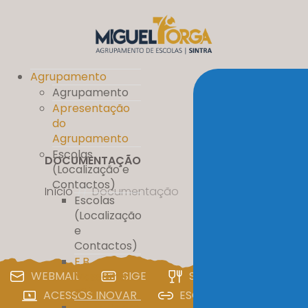
Agrupamento
Agrupamento
Apresentação
do
Agrupamento
Escolas
DOCUMENTAÇÃO
(Localização e
Contactos)
Início
//
Documentação
Escolas
(Localização
e
Contactos)
E.B.
WEBMAIL
SIGE
SIGA
PAA
Massamá
nº 1
ACESSOS INOVAR
ESCOLA DIGITAL
E.B. D. Pedro