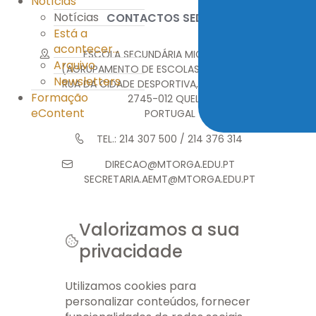
Notícias
Notícias
CONTACTOS SEDE
Está a
acontecer...
ESCOLA SECUNDÁRIA MIGUEL TORGA
Arquivo
(AGRUPAMENTO DE ESCOLAS MIGUEL TORGA)
Newsletters
RUA DA CIDADE DESPORTIVA, MONTE ABRAÃO
Formação
2745-012 QUELUZ
eContent
PORTUGAL
TEL.: 214 307 500 / 214 376 314
DIRECAO@MTORGA.EDU.PT
SECRETARIA.AEMT@MTORGA.EDU.PT
Valorizamos a sua
privacidade
© 2026 AEMT. TODOS OS DIREITOS RESERVADOS.
FICHA TÉCNICA
INFO LEGAL
GERIR COOKIES
MAPA DO SITE
Utilizamos cookies para
personalizar conteúdos, fornecer