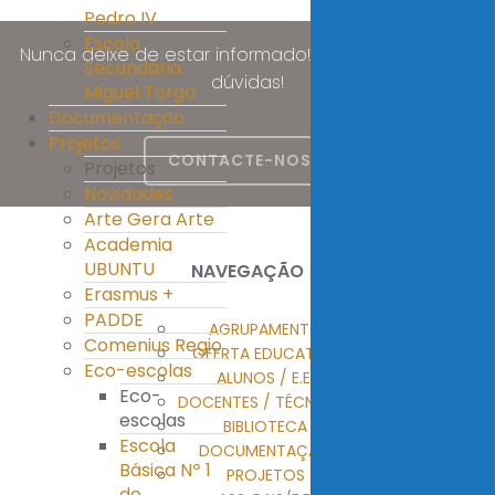
Pedro IV
Escola
Nunca deixe de estar informado! Esclareça as suas
Secundária
dúvidas!
Miguel Torga
Documentação
Projetos
CONTACTE-NOS
Projetos
Novidades
Arte Gera Arte
Academia
UBUNTU
NAVEGAÇÃO
Erasmus +
PADDE
AGRUPAMENTO
Comenius Regio
OFERTA EDUCATIVA
Eco-escolas
ALUNOS / E.E.
Eco-
DOCENTES / TÉCNICOS
escolas
BIBLIOTECA
Escola
DOCUMENTAÇÃO
Básica Nº 1
PROJETOS
de