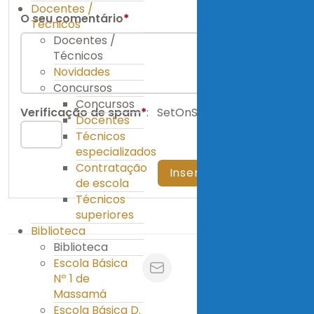
Docentes /
O seu comentário
*
Técnicos
Docentes /
Técnicos
Novidades
Concursos
Concursos
Verificação de spam
*
:
SetOnServerSide
Docentes
Técnicos
especializados
Contratação
de escola
Técnicos
superiores
Biblioteca
Biblioteca
Escola Básica
Nº 1 de
Massamá
Escola Básica D.