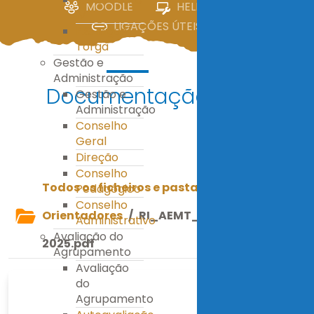
MOODLE
HELPDESK
IV
LIGAÇÕES ÚTEIS
E.S. Miguel
Torga
Gestão e
Administração
Documentação
Gestão e
Administração
Conselho
Geral
Descarregar
Direção
Conselho
Todos os ficheiros e pastas
/
Documentos
Pedagógico
Conselho
Orientadores
/
RI_AEMT_2025_CG_23-07-
Administrativo
Avaliação do
2025.pdf
Agrupamento
Avaliação
do
Agrupamento