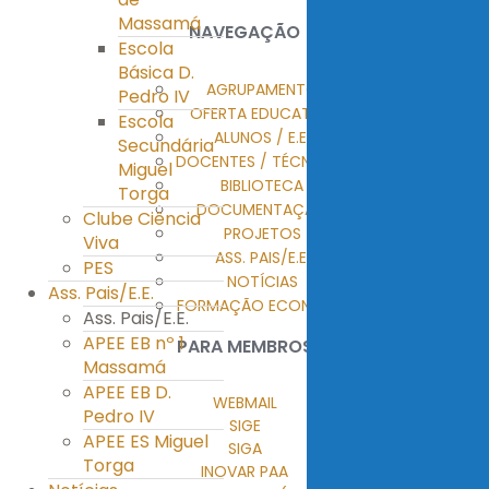
Massamá
NAVEGAÇÃO
Escola
Básica D.
AGRUPAMENTO
Pedro IV
OFERTA EDUCATIVA
Escola
ALUNOS / E.E.
Secundária
DOCENTES / TÉCNICOS
Miguel
BIBLIOTECA
Torga
DOCUMENTAÇÃO
Clube Ciência
PROJETOS
Viva
ASS. PAIS/E.E.
PES
NOTÍCIAS
Ass. Pais/E.E.
FORMAÇÃO ECONTENT
Ass. Pais/E.E.
APEE EB nº 1
PARA MEMBROS
Massamá
APEE EB D.
WEBMAIL
Pedro IV
SIGE
APEE ES Miguel
SIGA
Torga
INOVAR PAA