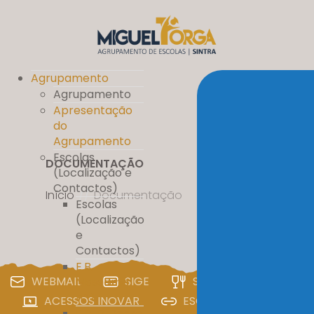
Agrupamento
Agrupamento
Apresentação
do
Agrupamento
Escolas
DOCUMENTAÇÃO
(Localização e
Contactos)
Início
//
Documentação
Escolas
(Localização
e
Contactos)
E.B.
WEBMAIL
SIGE
SIGA
PAA
Massamá
nº 1
ACESSOS INOVAR
ESCOLA DIGITAL
E.B. D. Pedro