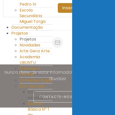
Pedro IV
Escola
Secundária
Miguel Torga
Documentação
Projetos
Projetos
Novidades
Arte Gera Arte
Academia
UBUNTU
Erasmus +
Nunca deixe de estar informado! Esclareça as suas
PADDE
dúvidas!
Comenius Regio
Eco-escolas
Eco-
CONTACTE-NOS
escolas
Escola
Básica Nº 1
de