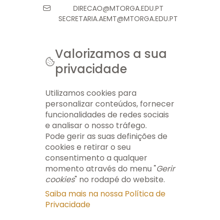
DIRECAO@MTORGA.EDU.PT
SECRETARIA.AEMT@MTORGA.EDU.PT
Valorizamos a sua
privacidade
© 2026 AEMT. TODOS OS DIREITOS RESERVADOS.
FICHA TÉCNICA
INFO LEGAL
GERIR COOKIES
MAPA DO SITE
Utilizamos cookies para
personalizar conteúdos, fornecer
funcionalidades de redes sociais
e analisar o nosso tráfego.
Pode gerir as suas definições de
cookies e retirar o seu
consentimento a qualquer
momento através do menu "
Gerir
cookies
" no rodapé do website.
Saiba mais na nossa Política de
Privacidade