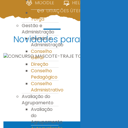
MOODLE
HELPDESK
IV
LIGAÇÕES ÚTEIS
E.S. Miguel
Torga
Gestão e
Administração
Novidades para ti!
Gestão e
Administração
Conselho
Geral
Direção
Conselho
Pedagógico
Conselho
Administrativo
Avaliação do
Agrupamento
Avaliação
do
Agrupamento