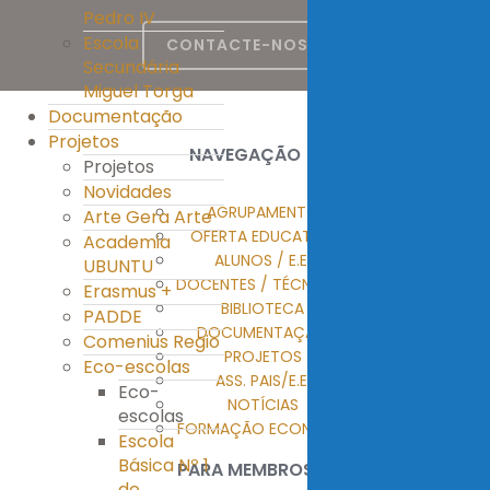
Pedro IV
Escola
CONTACTE-NOS
Secundária
Miguel Torga
Documentação
Projetos
NAVEGAÇÃO
Projetos
Novidades
AGRUPAMENTO
Arte Gera Arte
OFERTA EDUCATIVA
Academia
ALUNOS / E.E.
UBUNTU
DOCENTES / TÉCNICOS
Erasmus +
BIBLIOTECA
PADDE
DOCUMENTAÇÃO
Comenius Regio
PROJETOS
Eco-escolas
ASS. PAIS/E.E.
Eco-
NOTÍCIAS
escolas
FORMAÇÃO ECONTENT
Escola
Básica Nº 1
PARA MEMBROS
de