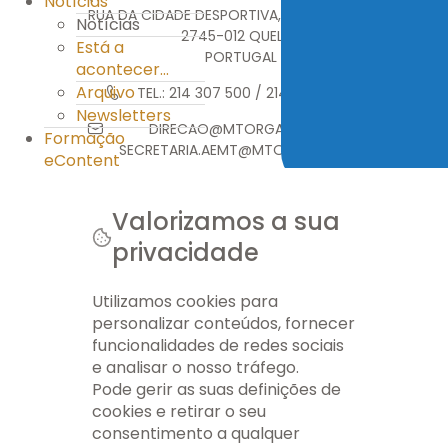
Notícias
RUA DA CIDADE DESPORTIVA, MONTE ABRAÃO
Notícias
2745-012 QUELUZ
Está a
PORTUGAL
acontecer...
Arquivo
TEL.: 214 307 500 / 214 376 314
Newsletters
DIRECAO@MTORGA.EDU.PT
Formação
SECRETARIA.AEMT@MTORGA.EDU.PT
eContent
Valorizamos a sua
privacidade
© 2026 AEMT. TODOS OS DIREITOS RESERVADOS.
FICHA TÉCNICA
INFO LEGAL
GERIR COOKIES
MAPA DO SITE
Utilizamos cookies para
personalizar conteúdos, fornecer
funcionalidades de redes sociais
e analisar o nosso tráfego.
Pode gerir as suas definições de
cookies e retirar o seu
consentimento a qualquer