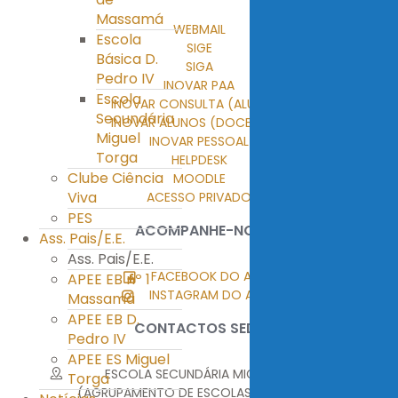
Massamá
WEBMAIL
Escola
SIGE
Básica D.
SIGA
Pedro IV
INOVAR PAA
Escola
INOVAR CONSULTA (ALUNOS)
Secundária
INOVAR ALUNOS (DOCENTES)
Miguel
INOVAR PESSOAL
Torga
HELPDESK
Clube Ciência
MOODLE
Viva
ACESSO PRIVADO
PES
ACOMPANHE-NOS
Ass. Pais/E.E.
Ass. Pais/E.E.
FACEBOOK DO AEMT
APEE EB nº 1
INSTAGRAM DO AEMT
Massamá
APEE EB D.
CONTACTOS SEDE
Pedro IV
APEE ES Miguel
ESCOLA SECUNDÁRIA MIGUEL TORGA
Torga
(AGRUPAMENTO DE ESCOLAS MIGUEL TORGA)